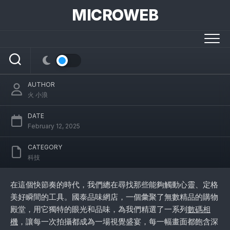
Skip
MICROWEB
to
content
國泰品味網店：數碼相機裏的詩與遠方
AUTHOR
火 小浪
DATE
February 12, 2025
CATEGORY
科技
在這個快節奏的時代，我們總在尋找那些能夠觸動心靈、定格
美好瞬間的工具。國泰品味網店，一個彙聚了無數精品的購物
殿堂，用它獨特的眼光和品味，為我們精選了一系列
數碼相
機
，讓每一次拍攝都成為一場視覺盛宴，每一幅畫面都飽含深