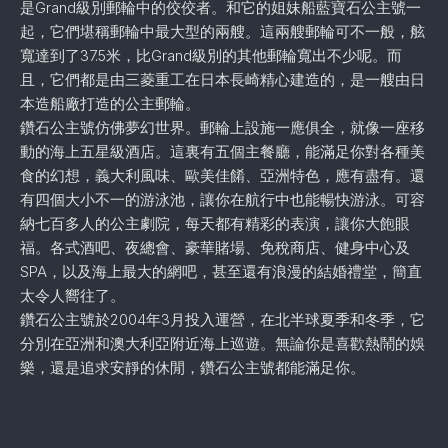
是Grand級別郵輪中的佼佼者。和它的姐妹船藍寶石公主號一
起，它們堪稱郵輪中最大型的兩艘。這兩艘郵輪可不一般，舷
寬達到了37.5米，比Grand級別的其他郵輪寬出不少呢。而
且，它們都是由三菱重工在日本長崎精心建造的，是一艘由日
本造船廠打造的公主郵輪。
鑽石公主號仿佛夢幻世界。郵輪上設施一應俱全，就像一座移
動的海上五星級酒店。這裏有五個主餐廳，能滿足你對各種美
食的幻想，義大利風味、歐美佳餚、亞洲特色，應有盡有。還
有四個大小不一的游泳池，讓你在航行中也能暢快游泳。可容
納七百多人的公主劇院，每天都有精彩的表演，讓你大飽眼
福。各式酒吧、夜總會、豪華賭場、免稅商店、健身中心及
SPA，以及海上最大的網吧，甚至還有浪漫的結婚禮堂，簡直
太令人嚮往了。
鑽石公主號於2004年3月投入運營，在北半球夏季和冬季，它
分別在亞洲和澳大利亞附近海上巡遊。無論你是喜歡熱鬧的娛
樂，還是追求安靜的休閒，鑽石公主號都能滿足你。