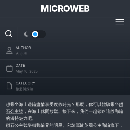
Skip
MICROWEB
to
content
為什麼說鑽石公主號是郵輪中的海上奢華宮殿
AUTHOR
火 小浪
DATE
May 16, 2025
CATEGORY
旅遊與探險
想乘坐海上遊輪盡情享受度假時光？那麼，你可以體驗乘坐
鑽
石公主號
，在海上休閒放鬆。接下來，我們一起領略這艘郵輪
的獨特魅力吧。
鑽石公主號堪稱郵輪界的明星。它隸屬於英國公主郵輪旗下，