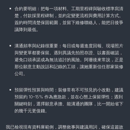
合約要明細：把每一項材料、工期里程碑與驗收標準寫清
楚，付款採里程碑制，並約定變更流程與費用計算方式。
簽約時問清楚保固範圍，並留下維修聯絡人，能把日後爭
議降到最低。
溝通頻率與紀錄很重要：每日或每週進度回報、現場照片
與變更單都要保留。遇到異議先拍照存證、以書面確認，
避免口頭承諾成為無法追討的風險。阿珊後來常說，正是
那位願意主動說話和記錄的工頭，讓她重新信任那家裝修
公司。
預留彈性預算與時間：裝修常有不可預見的小改動，建議
預留約 10–15% 作為應急款，並在心態上保留彈性；遇到
關鍵時刻，選擇願意承擔、能溝通的團隊，比一開始省下
的幾千元更值錢。
我已檢視現有資料庫範例，調整敘事與建議用詞，確保這篇故