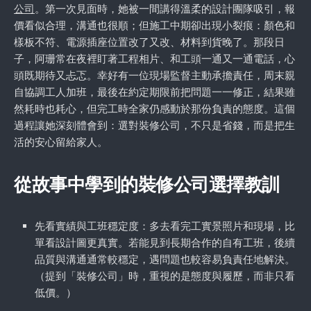
公司
。第一次見面時，她被一間講得溫柔的設計團隊吸引，報
價看似合理，溝通也很順；但施工中期卻出現小裂痕：顏色和
樣板不符、電源插座位置改了又改、材料到貨晚了。那段日
子，阿珊常在夜裡盯著工程相片、和工頭一通又一通電話，心
頭既期待又忐忑。幸好有一位現場監督主動承擔責任，周末親
自協調工人加班，最後在約定期限前把問題一一修正，結果雖
然耗時也耗心，但完工時全家仍感動於那份負責的態度。這個
過程讓她深刻體會到：選對裝修公司，不只是省錢，而是把生
活的安心留給家人。
從故事中學到的裝修公司選擇教訓
先看實績與工班穩定度：多去看完工實景照片和現場，比
單看設計圖更真實。若能見到長期合作的自有工班，後續
品質與溝通通常較穩定，遇問題也較容易負責任地解決。
（提到「裝修公司」時，重視的是態度與履歷，而非只看
低價。）