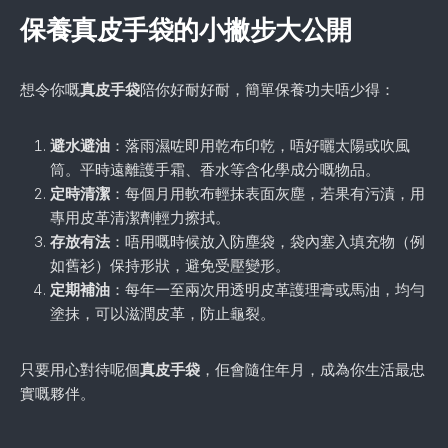
保養真皮手袋的小撇步大公開
想令你嘅
真皮手袋
陪你好耐好耐，簡單保養功夫唔少得：
避水避油
：落雨濕咗即用乾布印乾，唔好曬太陽或吹風
筒。平時遠離護手霜、香水等含化學成分嘅物品。
定時清潔
：每個月用軟布輕抹表面灰塵，若果有污漬，用
專用皮革清潔劑輕力擦拭。
存放有法
：唔用嘅時候放入防塵袋，袋內塞入填充物（例
如舊衫）保持形狀，避免受壓變形。
定期補油
：每年一至兩次用透明皮革護理膏或馬油，均勻
塗抹，可以滋潤皮革，防止龜裂。
只要用心對待呢個
真皮手袋
，佢會隨住年月，成為你生活最忠
實嘅夥伴。