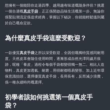
想擁有一個能陪你走過四季、越用越有味道嘅隨身伴侶？挑選
一個合適嘅
真皮手袋
，正正係開啟品味生活嘅第一步。無論你
係緊貼潮流定係追求經典，掌握以下秘訣，你就能輕鬆搵到屬
於自己嘅命定款。
為什麼真皮手袋這麼受歡迎？
一款優質
真皮手袋
之所以深受歡迎，全因佢嘅獨特質感同耐用
度。天然皮革會隨住使用時間，逐漸形成自然光澤同歲月痕
跡，呢種「養皮」過程令每個手袋都變得獨一無二。相比人造
物料，真皮更加透氣、耐磨，用得耐都唔易變形。加上近年環
保意識抬頭，選擇優質真皮手袋，長用長有，反而減少浪費，
係一種永續時尚嘅選擇。
初學者該如何挑選第一個真皮手
袋？