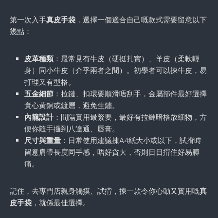
第一次入手
真皮手袋
，選擇一個適合自己嘅款式需要留意以下
幾點：
皮革種類
：最常見有牛皮（硬挺扎實）、羊皮（柔軟輕
身）同小牛皮（介乎兩者之間）。初學者可以揀牛皮，易
打理又有型格。
五金細節
：拉鏈、扣環要順滑唔刮手，金屬部件最好選擇
實心黃銅或鍍層，避免生鏽。
內籠設計
：間隔實用最緊要，最好有拉鏈暗格放細物，方
便你隨手攞到八達通、唇膏。
尺寸與重量
：日常使用建議揀A4紙大小或以下，試揹時
留意肩帶長度同手感，唔好貪大，否則日日揹住好易膊
痛。
記住，去專門店親身觸摸、試揹，揀一款令你心動又實用嘅
真
皮手袋
，就係最佳選擇。