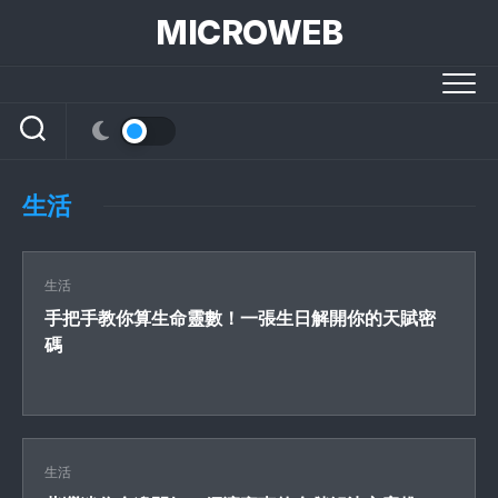
Skip
MICROWEB
to
content
生活
生活
手把手教你算生命靈數！一張生日解開你的天賦密
碼
生活