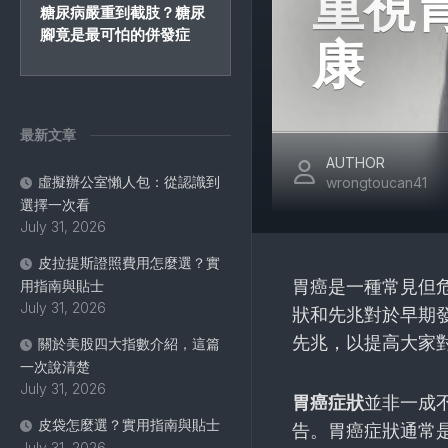
重視
糖尿病嚴重到截肢？糖尿
腳竟是最可怕的併發症
康
最新文章
AUTHOR
虛擬辦公室懶人包：從認識到
wrongtoucan41
選擇一次看
July 31, 2026
皮拉提斯證照費用怎麼選？實
胃癌是一種常見但
用指南與貼士
July 31, 2026
狀和先兆對於早期
先兆，以提高大家
關於美股四大指數介紹，這篇
一次說清楚
July 31, 2026
胃癌症狀
並非一成
皮袋怎麼選？實用指南與貼士
告。胃癌症狀通常
July 31, 2026