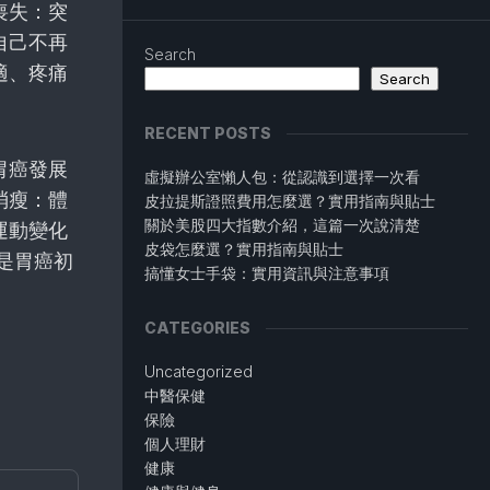
喪失：突
自己不再
Search
適、疼痛
Search
RECENT POSTS
胃癌發展
虛擬辦公室懶人包：從認識到選擇一次看
消瘦：體
皮拉提斯證照費用怎麼選？實用指南與貼士
關於美股四大指數介紹，這篇一次說清楚
運動變化
皮袋怎麼選？實用指南與貼士
是胃癌初
搞懂女士手袋：實用資訊與注意事項
CATEGORIES
Uncategorized
中醫保健
保險
個人理財
健康