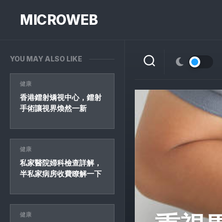
Skip
to
MICROWEB
content
YOU MAY ALSO LIKE
健康
香港鐳射矯視中心，鐳射
手術讓視界煥然一新
健康
私家醫院婦科檢查詳解，
半私家病房收費瞭解一下
健康