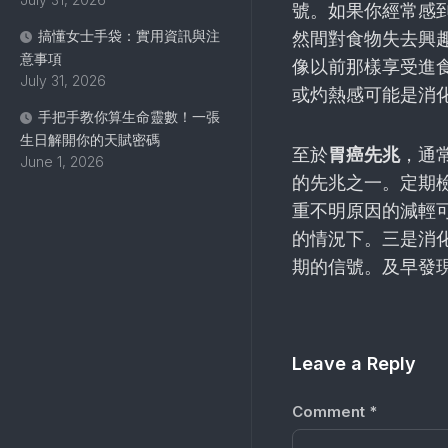
號。如果你經常感
搞懂女士手袋：實用資訊與注
然間對食物失去興
意事項
像以前那樣享受進
July 31, 2026
或灼熱感可能是消
手把手教你算生命靈數！一張
生日解開你的天賦密碼
至於
胃癌先兆
，通
June 1, 2026
的先兆之一。定期
重不明原因的減輕
的情況下。三是消
期的信號。及早發
Leave a Reply
Comment
*