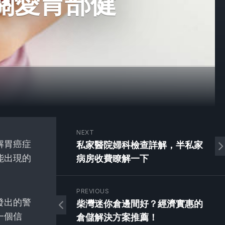
關愛胃部健
NEXT
解胃癌症
私家醫院婦科檢查詳解，半私家
能出現的
病房收費瞭解一下
PREVIOUS
發出的警
柴灣迷你倉邊間好？經濟實惠的
一個信
倉儲解決方案推薦！