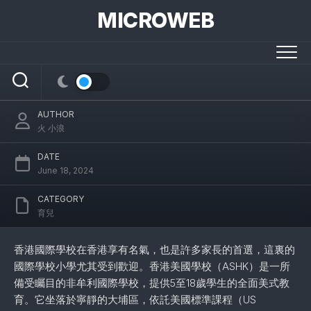
Skip
MICROWEB
to
content
香港優質國際教育好平臺：香港國際學校和國
際學校小學
AUTHOR
火 小浪
DATE
June 18, 2024
CATEGORY
育兒
香港國際學校在香港享有名氣，也是許多家長的首選，這裏的
國際學校小學尤其受到歡迎。香港美國學校（ASHK）是一所
備受矚目的非牟利國際學校，提供5至18歲學生的全面美式教
育。它坐落於寧靜的大埔區，依託美國標準課程（US