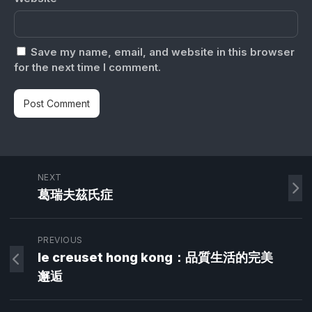
Save my name, email, and website in this browser
for the next time I comment.
NEXT
葛瑞夫茲氏症
PREVIOUS
le creuset hong kong：品質生活的完美
邂逅