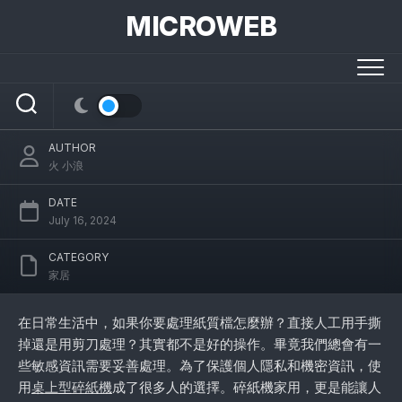
Skip
MICROWEB
to
content
桌上型家用碎紙機，保護隱私的好幫手
AUTHOR
火 小浪
DATE
July 16, 2024
CATEGORY
家居
在日常生活中，如果你要處理紙質檔怎麼辦？直接人工用手撕
掉還是用剪刀處理？其實都不是好的操作。畢竟我們總會有一
些敏感資訊需要妥善處理。為了保護個人隱私和機密資訊，使
用
桌上型碎紙機
成了很多人的選擇。碎紙機家用，更是能讓人