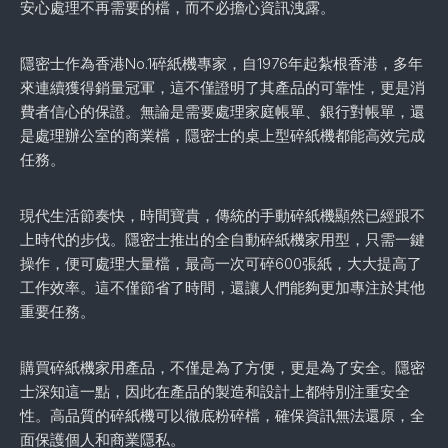
安心處理不再需要的檔，而不必擔心資訊洩露。
隱密士作為香港No.1碎紙機專家，自1976年起紮根香港，多年
來連續獲得銷量冠軍，這不僅證明了其產品的可靠性，更是消
費者信心的保證。無論是需要處理家庭帳單、銀行對帳單，還
是處理辦公室的商業檔，隱密士的桌上型碎紙機都能高效完成
任務。
現代生活節奏快，時間寶貴，傳統的手動碎紙機顯然已經跟不
上時代的步伐。隱密士推出的全自動碎紙機家用型，只需一鍵
操作，便可處理大量檔，最高一次可碎600張紙，大大提高了
工作效率。這不僅節省了時間，還讓人們能夠更加專注於其他
重要任務。
購買碎紙機家用產品，不僅是為了方便，更是為了安全。隱密
士深知這一點，因此在產品的製造和設計上都特別注重安全
性。高品質的碎紙機可以徹底粉碎檔，確保資訊無法還原，全
面保護個人和商業隱私。