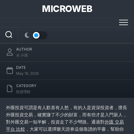
Skip
MICROWEB
to
content
外匯交易平臺比較，建議選擇樂天證券
AUTHOR
火 小浪
DATE
May 16, 2025
CATEGORY
投資理財
外匯投資可謂是有人歡喜有人愁，有的人是資深投資者，擅長
外匯投資交易，確實賺了不少的財富，而有些才是入門新人，
對外匯交易一知半解，投資走了不少彎路。通過對
外匯 交易
平台 比較
，大家可以選擇樂天證券這個靠譜的平臺，幫助你