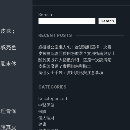
Search
Search
和皮味；
RECENT POSTS
色或亮色
虛擬辦公室懶人包：從認識到選擇一次看
皮拉提斯證照費用怎麼選？實用指南與貼士
關於美股四大指數介紹，這篇一次說清楚
，週末休
皮袋怎麼選？實用指南與貼士
搞懂女士手袋：實用資訊與注意事項
CATEGORIES
Uncategorized
中醫保健
護理膏保
保險
個人理財
健康
會讓真皮