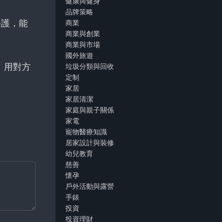
健康與健身
品牌策略
修護，能
商業
商業與創業
商業與市場
國外旅遊
、用對方
垃圾分類與回收
定制
家居
家居清潔
家庭與親子關係
家電
寵物醫療知識
居家設計與裝修
幼兒教育
慈善
懷孕
戶外活動與露營
手錶
投資
投資理財