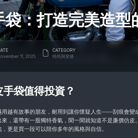
手袋：打造完美造型
ATE
CATEGORY
ovember 11, 2025
時尚與穿搭
皮手袋值得投資？
越用越有故事的朋友，耐用到讓你懷疑人生——刮痕會變
出來，還帶有一股獨特香氣，聞一聞就知道不是廉價仿皮
包，更是買一段可以陪你多年的風格與自信。