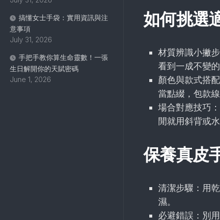
如何挑選
搞懂女士手袋：實用資訊與注
意事項
July 31, 2026
材質辨識小撇步
手把手教你算生命靈數！一張
看到一成不變的
生日解開你的天賦密碼
顏色與款式搭配
June 1, 2026
當點綴，包款線
場合對應技巧：
閒就用斜背或水
保養真皮
清潔步驟：用乾
濕。
必避錯誤：別用