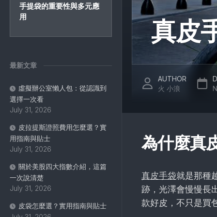
手提袋的重要性與多元應
用
真皮
最新文章
AUTHOR
D
虛擬辦公室懶人包：從認識到
火 小浪
N
選擇一次看
July 31, 2026
皮拉提斯證照費用怎麼選？實
為什麼真
用指南與貼士
July 31, 2026
關於美股四大指數介紹，這篇
真皮手袋
就是那種
一次說清楚
July 31, 2026
跡，光澤會慢慢長
款好皮，不只是買
皮袋怎麼選？實用指南與貼士
July 31, 2026