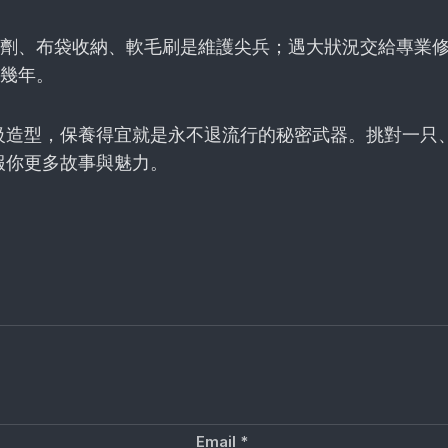
劑、布袋收納、軟毛刷是維護尖兵；遇大狀況交給專業
幾年。
級造型，保養得宜就是永不退流行的秘密武器。挑對一只
報你更多故事與魅力。
Email
*