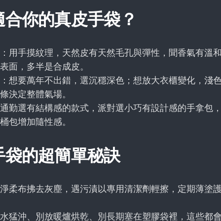
適合你的真皮手袋？
：用手摸紋理，天然皮有天然毛孔與彈性，聞香氣有溫
表面，多半是合成皮。
：想要萬年不出錯，選沉穩深色；想放大衣櫃變化，淺
條決定整體氣場。
通勤選有結構感的款式，派對選小巧有設計感的手拿包
桶包增加隨性感。
手袋的超簡單秘訣
淨柔布拂去灰塵，遇污漬以專用清潔劑輕擦，定期薄塗
水猛沖、別放暖爐烘乾、別長期塞在塑膠袋裡，這些都