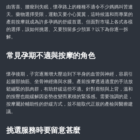
由害喜、腰痠到失眠，懷孕路上的種種不適令不少媽媽叫苦連
天。藥物選擇受限，運動又要小心翼翼，這時候溫和而專業的
產前按摩就成為許多孕媽的舒緩首選。但面對市場上各式各樣
的選擇，該如何挑選、又要預留多少預算？以下為你逐一拆
解。
常見孕期不適與按摩的角色
懷孕後期，子宮逐漸增大壓迫到下半身的血管與神經，容易引
起腿部抽筋、坐骨神經痛與水腫。產前按摩透過適度的手法放
鬆繃緊的肌肉群，有助舒緩這些不適。針對肩頸與上背，溫和
的按壓也能緩解因姿勢改變而累積的緊張感。需要強調的是，
按摩屬於輔助性的舒緩方式，並不能取代正規的產檢與醫療建
議。
挑選服務時要留意甚麼